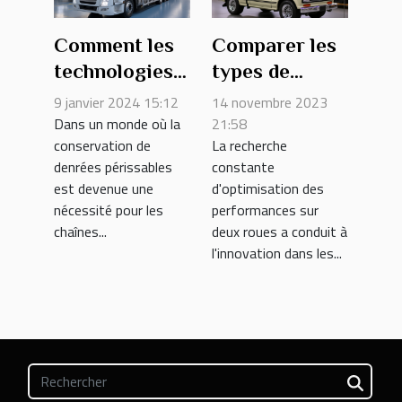
Comment les
Comparer les
technologies
types de
d'isolation
Quick-Shifter :
9 janvier 2024 15:12
14 novembre 2023
thermique
mécaniques vs
Dans un monde où la
21:58
conservation de
La recherche
évoluent dans
électroniques
denrées périssables
constante
les camions
est devenue une
d'optimisation des
frigorifiques
nécessité pour les
performances sur
chaînes...
deux roues a conduit à
l'innovation dans les...