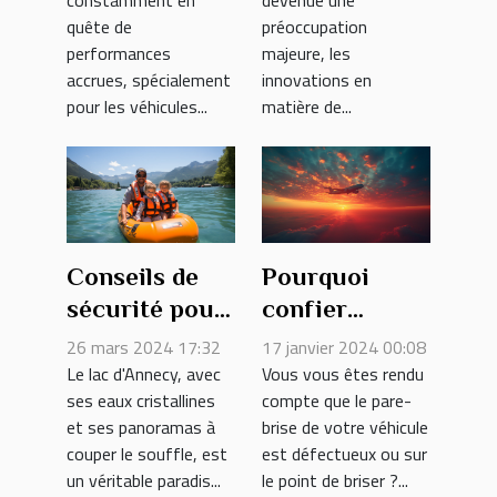
additionnels
automobile
quête de
préoccupation
pour diesel -
performances
majeure, les
Mythes et
accrues, spécialement
innovations en
réalités
pour les véhicules...
matière de...
Conseils de
Pourquoi
sécurité pour
confier
la navigation
l’installation
26 mars 2024 17:32
17 janvier 2024 00:08
de plaisance
de son pare-
Le lac d'Annecy, avec
Vous vous êtes rendu
ses eaux cristallines
compte que le pare-
sur le lac
brise à un
et ses panoramas à
brise de votre véhicule
d'Annecy
professionnel
couper le souffle, est
est défectueux ou sur
?
un véritable paradis...
le point de briser ?...