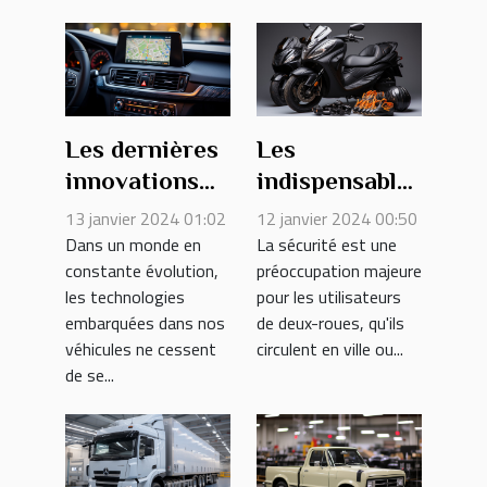
Les dernières
Les
innovations
indispensables
en matière de
de
13 janvier 2024 01:02
12 janvier 2024 00:50
systèmes de
l'équipement
Dans un monde en
La sécurité est une
constante évolution,
préoccupation majeure
navigation
de sécurité
les technologies
pour les utilisateurs
pour
pour les deux-
embarquées dans nos
de deux-roues, qu'ils
automobiles
roues
véhicules ne cessent
circulent en ville ou...
de se...