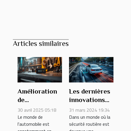
Articles similaires
Amélioration
Les dernières
de
innovations
performance
en matière de
30 avril 2025 05:18
31 mars 2024 19:34
avec les
systèmes de
Le monde de
Dans un monde où la
l'automobile est
sécurité routière est
boîtiers
sécurité
constamment en
devenue une